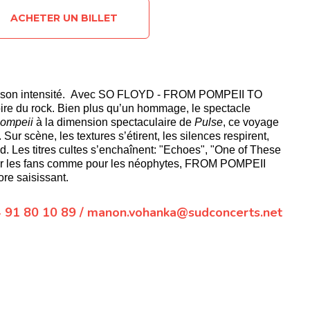
ACHETER UN BILLET
r et son intensité. Avec SO FLOYD - FROM POMPEII TO
oire du rock. Bien plus qu’un hommage, le spectacle
ompeii
à la dimension spectaculaire de
Pulse
, ce voyage
ur scène, les textures s’étirent, les silences respirent,
yd. Les titres cultes s’enchaînent: "Echoes", "One of These
our les fans comme pour les néophytes, FROM POMPEII
ore saisissant.
 91 80 10 89 / manon.vohanka@sudconcerts.net