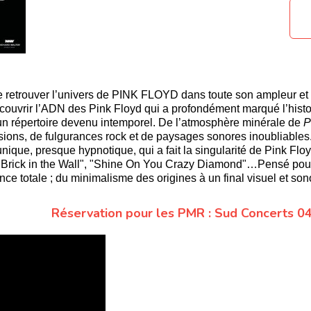
 de retrouver l’univers de PINK FLOYD dans toute son ampleu
découvrir l’ADN des Pink Floyd qui a profondément marqué l’hist
 d’un répertoire devenu intemporel. De l’atmosphère minérale de
P
nsions, de fulgurances rock et de paysages sonores inoubliables. S
unique, presque hypnotique, qui a fait la singularité de Pink Flo
r Brick in the Wall", "Shine On You Crazy Diamond"…Pensé p
e totale ; du minimalisme des origines à un final visuel et son
Réservation pour les PMR :
Sud Concerts 04