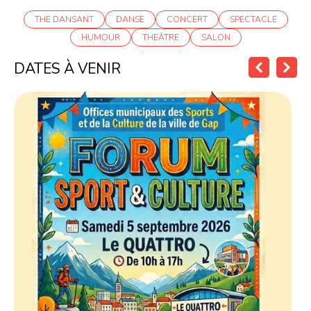
THE DANSANT
DANSE
CONCERT
SPECTACLE
HUMOUR
THEÂTRE
SALON
DATES À VENIR