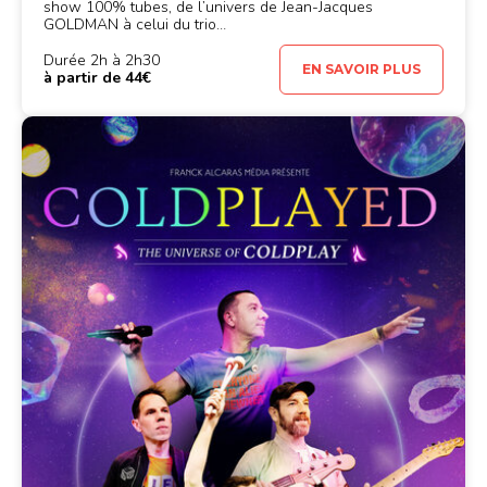
show 100% tubes, de l’univers de Jean-Jacques
GOLDMAN à celui du trio…
Durée 2h à 2h30
EN SAVOIR PLUS
à partir de 44€