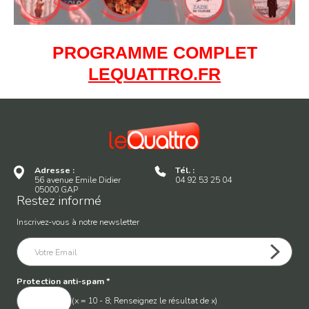
PROGRAMME COMPLET
LEQUATTRO.FR
Adresse :
Tél. :
56 avenue Emile Didier
04 92 53 25 04
05000 GAP
Restez informé
Inscrivez-vous à notre newsletter
Protection anti-spam
*
(x = 10 - 8; Renseignez le résultat de x)